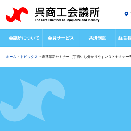
会議所について
会員サービス
共済制度
経営
ホーム
>
トピックス
>
経営革新セミナー（宇宙いち分かりやすいＤＸセミナー!!）（