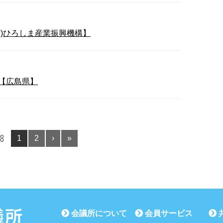
)ひろしま産業振興機構】
【広島県】
 8
1
2
›
»
会議所について
会員サービス