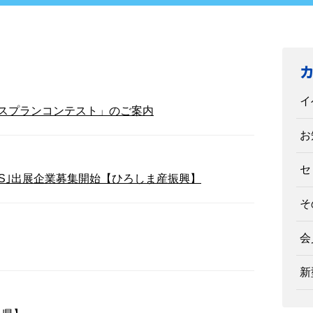
イ
スプランコンテスト」のご案内
お
セ
TARS｣出展企業募集開始【ひろしま産振興】
そ
会
新