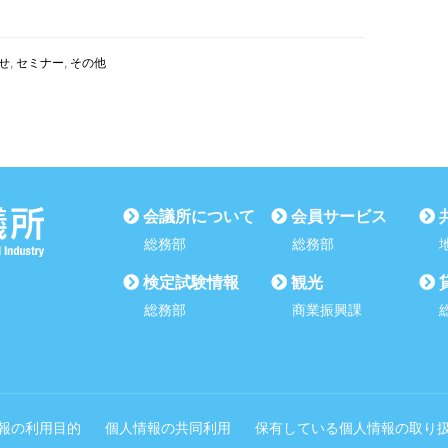
せ
,
セミナー
,
その他
会議所について
会員サービス
総務部
総務部
検定試験情報
観光
総務部
商業振興課
報の利用目的
個人情報の共同利用
保有している個人情報の取り