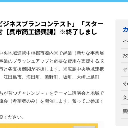
ビジネスプランコンテスト」「スター
せ【呉市商工振興課】※終了しまし
イ
中央地域連携中枢都市圏内※で起業（新たな事業展
お
事業のブラッシュアップと必要な費用を支援する取
市と各支援機関が応援します。※広島中央地域連携
セ
、江田島市、海田町、熊野町、坂町、大崎上島町
そ
ちが育つチャレンジ～」をテーマに講演会と地域で
会
流会（希望者のみ）を開催します。奮ってご参加く
新
覧ください。