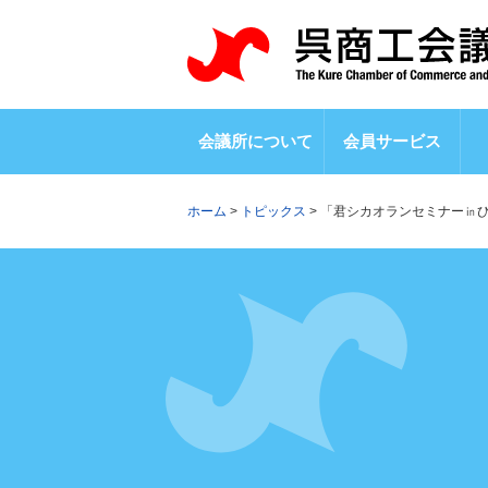
会議所について
会員サービス
ホーム
>
トピックス
>
「君シカオランセミナー㏌