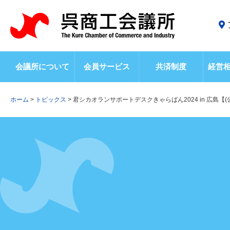
会議所について
会員サービス
共済制度
経営
ホーム
>
トピックス
>
君シカオランサポートデスクきゃらばん2024 in 広島