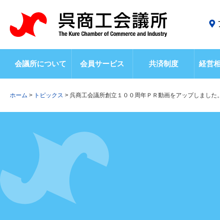
会議所について
会員サービス
共済制度
経営
ホーム
>
トピックス
>
呉商工会議所創立１００周年ＰＲ動画をアップしました