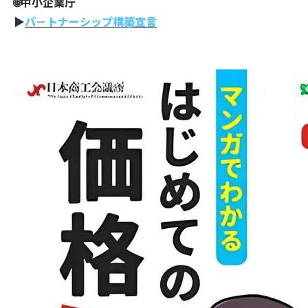
🌐中小企業庁
▶
パ－トナーシップ構築宣言