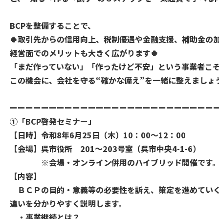
BCPを整備することで、
🍀取引先からの信用向上、税制優遇や金融支援、補助金の
経営面でのメリットも大きく広がります🍀
「まだ作っていない」「作ったけど不安」という事業者こ
この機会に、会社を守る“確かな備え”を一緒に整えましょう
ーーーーーーーーーーーーーーーーーーーーーーーーーー
➀「BCP啓発セミナー」
【日時】令和8年6月25日（木）10：00～12：00
【会場】呉市役所 201～203号室（呉市中央4-1-6）
※会場・オンライン併用のハイブリッド開催です
【内容】
ＢＣＰの目的・意義等の必要性を訴え、策定を進めていく
違いを分かりやすく説明します。
・事業継続とは？