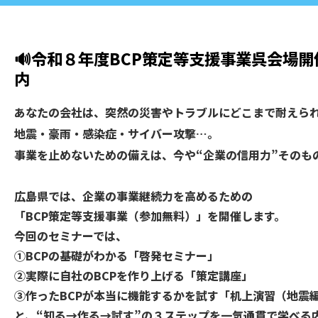
🔊令和８年度BCP策定等支援事業呉会場
内
あなたの会社は、突然の災害やトラブルにどこまで耐えら
地震・豪雨・感染症・サイバー攻撃…。
事業を止めないための備えは、今や“企業の信用力”そのも
広島県では、企業の事業継続力を高めるための
「BCP策定等支援事業（参加無料）」を開催します。
今回のセミナーでは、
➀BCPの基礎がわかる「啓発セミナー」
➁実際に自社のBCPを作り上げる「策定講座」
➂作ったBCPが本当に機能するかを試す「机上演習（地震
と、“知る→作る→試す”の３ステップを一気通貫で学べる