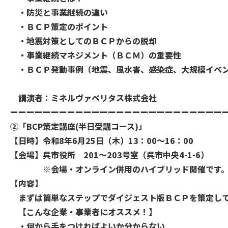
・防災と事業継続の違い
・ＢＣＰ策定のポイント
・地震対策としてのＢＣＰからの脱却
・事業継続マネジメント（ＢＣＭ）の重要性
・ＢＣＰ発動事例（地震、風水害、感染症、大規模イベ
​ 講演者：ミネルヴァベリタス株式会社
ーーーーーーーーーーーーーーーーーーーーーーーーーー
➁「BCP策定講座(半日受講コース)」
【日時】令和8年6月25日（木）13：00～16：00
【会場】呉市役所 201～203号室（呉市中央4-1-6）
※会場・オンライン併用のハイブリッド開催です
【内容】
まずは簡単なステップでダイジェスト版ＢＣＰを策定して
【こんな企業・事業者にオススメ！】
​・何から手をつければよいか分からない