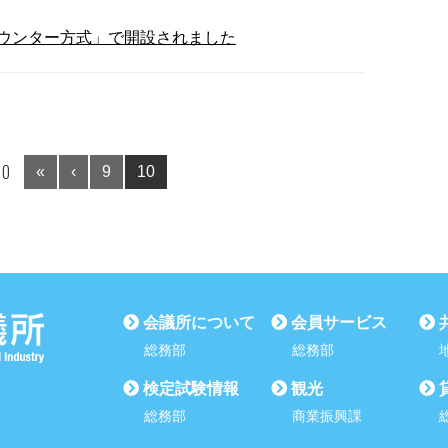
ウンター方式」で開設されました
10
«
‹
9
10
会議所について
会員サービス
総務部
総務部
検定試験情報
観光
総務部
商業振興課