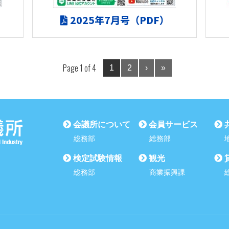
2025年7月号（PDF）
Page 1 of 4
1
2
›
»
会議所について
会員サービス
総務部
総務部
検定試験情報
観光
総務部
商業振興課