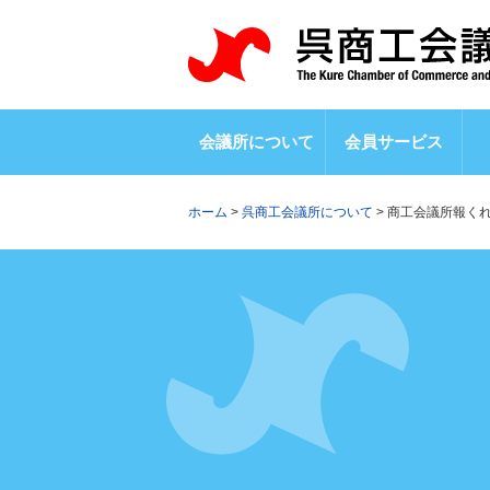
会議所について
会員サービス
ホーム
>
呉商工会議所について
>
商工会議所報く